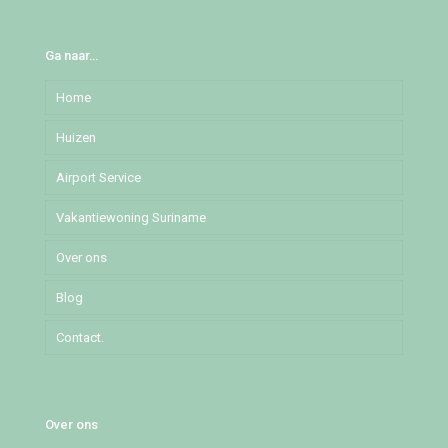
Ga naar…
Home
Huizen
Airport Service
Djedoestraat
Vakantiewoning Suriname
Mochalaan
Over ons
Pommeroosstraat
Blog
Puleowinastraat
Contact.
Tillystraat
Over ons