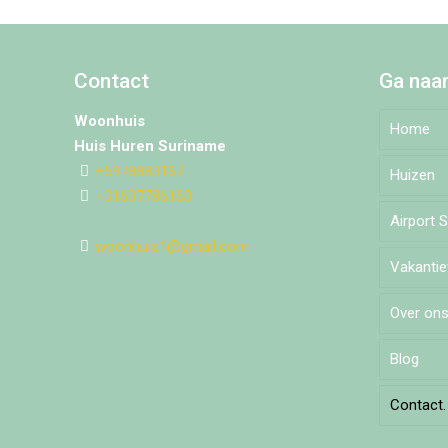
Contact
Ga naa
Woonhuis
Home
Huis Huren Suriname
+5978883167
Huizen
+31637786163
Airport 
Djedo
woonhuis1@gmail.com
Vakanti
Moch
Over on
Pomm
Blog
Puleo
Contact.
Tillys