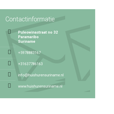
Contactinformatie
Puleowinastraat no 32
Paramaribo
Suriname
+5978883167
+31637786163
info@huishurensuriname.nl
www.huishurensuriname.nl