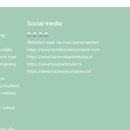
Social media
ng,
Websites waar we mee samenwerken:
onlijke
https://www.rentahousesuriname.com
ocht naar
https://www.hurenvakantiehuisje.nl
omgeving
https://www.huurparticulier.nl
https://www.huizeninsuriname.net
erd
ng houdend
 netheid,
 cultuur,
oor elke