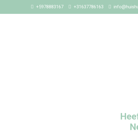
+5978883167
+31637786163
info@huishu
Heef
N