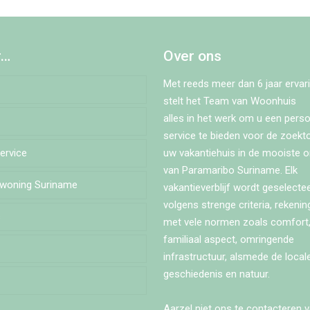
r…
Over ons
Met reeds meer dan 6 jaar ervari
stelt het Team van Woonhuis
alles in het werk om u een perso
service te bieden voor de zoekt
Service
estraat
uw vakantiehuis in de mooiste 
van Paramaribo Suriname. Elk
ewoning Suriname
alaan
vakantieverblijf wordt geselecte
volgens strenge criteria, rekeni
s
eroosstraat
met vele normen zoals comfort,
familiaal aspect, omringende
winastraat
infrastructuur, alsmede de locale
geschiedenis en natuur.
traat
Aarzel niet ons te contacteren v