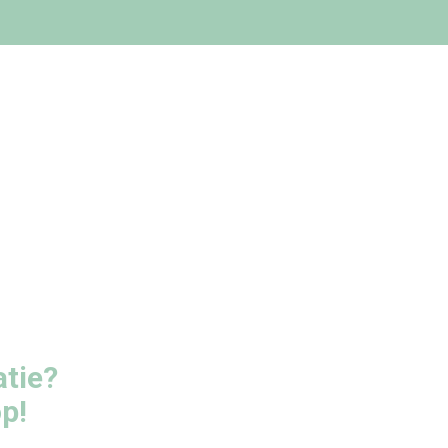
atie?
p!