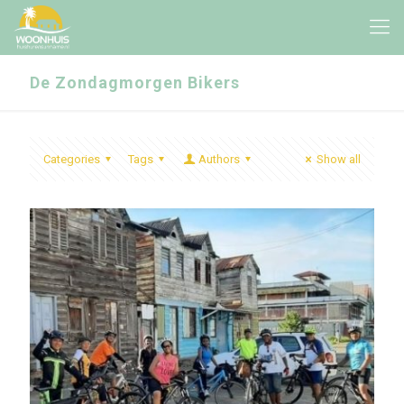
De Zondagmorgen Bikers
Categories
Tags
Authors
Show all