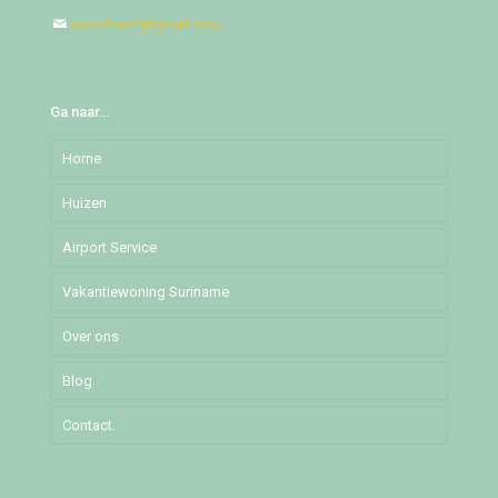
woonhuis1@gmail.com
Ga naar…
Home
Huizen
Airport Service
Djedoestraat
Vakantiewoning Suriname
Mochalaan
Over ons
Pommeroosstraat
Blog
Puleowinastraat
Contact.
Tillystraat