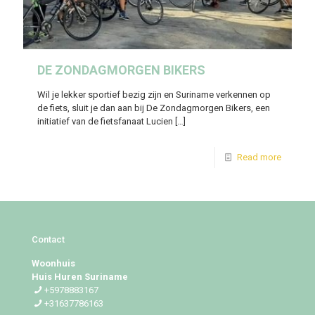
DE ZONDAGMORGEN BIKERS
Wil je lekker sportief bezig zijn en Suriname verkennen op
de fiets, sluit je dan aan bij De Zondagmorgen Bikers, een
initiatief van de fietsfanaat Lucien
[…]
Read more
Contact
Woonhuis
Huis Huren Suriname
+5978883167
+31637786163