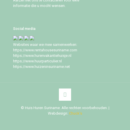
Aarzel niet ons te contacteren voor elke
informatie die u mocht wensen.
Social media
Websites waar we mee samenwerken:
https://www.rentahousesuriname.com
https://www.hurenvakantiehuisje.nl
https://www.huurparticulier.nl
https://www.huizeninsuriname.net
© Huis Huren Suriname. Alle rechten voorbehouden. |
Webdesign:
Chuck's