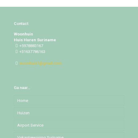
Contact
Woonhuis
Huis Huren Suriname
+5978883167
+31637786163
woonhuis1@gmail.com
Ga naar…
Home
Huizen
Airport Service
Djedoestraat
Vakantiewoning Suriname
Mochalaan