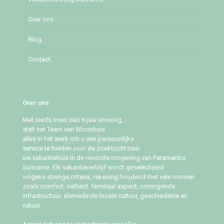
Over ons
Pommeroosstraat
Blog
Puleowinastraat
Contact.
Tillystraat
Over ons
Met reeds meer dan 6 jaar ervaring,
stelt het Team van Woonhuis
alles in het werk om u een persoonlijke
service te bieden voor de zoektocht naar
uw vakantiehuis in de mooiste omgeving van Paramaribo
Suriname. Elk vakantieverblijf wordt geselecteerd
volgens strenge criteria, rekening houdend met vele normen
zoals comfort, netheid, familiaal aspect, omringende
infrastructuur, alsmede de locale cultuur, geschiedenis en
natuur.