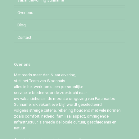
Vakantiewoning Suriname
Mochalaan
Over ons
Pommeroosstraat
Blog
Puleowinastraat
Contact.
Tillystraat
Over ons
Met reeds meer dan 6 jaar ervaring,
stelt het Team van Woonhuis
alles in het werk om u een persoonlijke
service te bieden voor de zoektocht naar
uw vakantiehuis in de mooiste omgeving van Paramaribo
Suriname. Elk vakantieverblijf wordt geselecteerd
volgens strenge criteria, rekening houdend met vele normen
zoals comfort, netheid, familiaal aspect, omringende
infrastructuur, alsmede de locale cultuur, geschiedenis en
natuur.