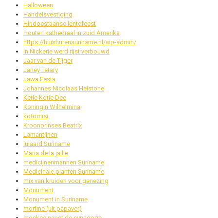
Halloween
Handelsvestiging
Hindoestaanse lentefeest
Houten kathedraal in zuid Amerika
https://huishurensuriname.nl/wp-admin/
In Nickerie werd rijst verbouwd
Jaar van de Tijger
Janey Tetary
Jawa Festa
Johannes Nicolaas Helstone
Ketie Kotie Dee
Koningin Wilhelmina
kotomisi
Kroonprinses Beatrix
Lamantijnen
luiaard Suriname
Maria de la jaille
medicijnenmannen Suriname
Medicinale planten Suriname
mix van kruiden voor genezing
Monument
Monument in Suriname
morfine (uit papaver)
moskee naast de synagoge