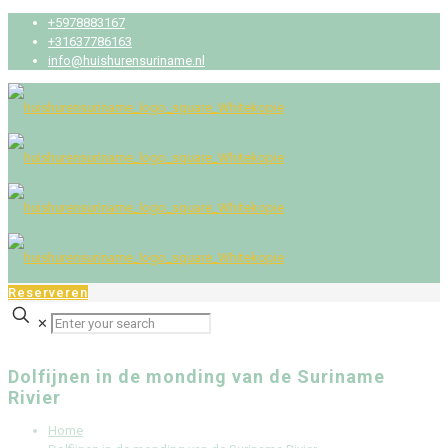
+5978883167
+31637786163
info@huishurensuriname.nl
Reserveren
✕
Dolfijnen in de monding van de Suriname
Rivier
Home