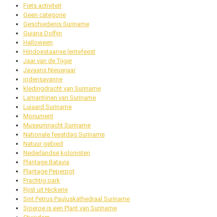
Fiets activiteit
Geen categorie
Geschiedenis Suriname
Guiana Dolfijn
Halloween
Hindoestaanse lentefeest
Jaar van de Tijger
Javaans Nieuwjaar
jodensavanne
kledingdracht van Suriname
Lamantijnen van Suriname
Luiaard Suriname
Monument
Museumnacht Suriname
Nationale feestdag Suriname
Natuur gebied
Nederlandse kolonisten
Plantage Batavia
Plantage Peperpot
Prachtig park
Rijst uit Nickerie
Sint Petrus Pauluskathedraal Suriname
Sjoeroe is een Plant van Suriname