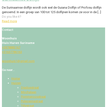
De Surinaamse dolfijn wordt ook wel de Guiana Dolfijn of Profosu dolfijn
genoemd. In een groep van 100 tot 125 dolfijnen komen ze voor in de
[…]
Do you like it?
Read more
Contact
Woonhuis
Huis Huren Suriname
+5978883167
+31637786163
woonhuis1@gmail.com
Ga naar…
Home
Huizen
Djedoestraat
Mochalaan
Pommeroosstraat
Puleowinastraat
Tillystraat