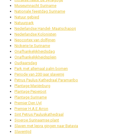
Museumnacht Suriname
Nationale feestdag Suriname
Natuur gebied
Natuurpark
Nederlandse Handel- Maatschappij
Nederlandse Kolonisten
Neocortex van dolfijnen
Nickerie te Suriname
Onafhankelijkheidsdag
Onafhankelijkheidsplein
Oudjaarsdag
Park met allemaal palm bomen
Periode van 200 jaar slavernij
Petrus Paulus Kathedraal Paramaribo
Plantage Mariënburg
Plantage Peperpot
Plantage Suriname
Premier Den Uyl
Premier H.A.E Arron
Sint Petrus Pauluskathedraal
Sjoeroe Surinaamse plant
Slaven met lepra gingen naar Batavia
Slaventijd