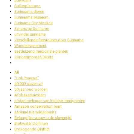
Stuwdam
Suikerplantage
Surinaams dieren
Surinaams Museum
Suriname City Moskee
Synagoge Suriname
uitvinder suriname
Verschillende fietsroutes door Suriname
Wandelevenement
zesduizend medicinale planten
Zondagmorgen Bikers
All
“Holi Phagwa”
40.000 slaven vrij
50 jaar oud worden
Afobakastuwdam
afstammelingen van Indiase immigranten
Amazon conservation Team
aspirine (uit wilgenbast)
Belangrijke vrouw in de slaventijd
Brakwater Dolfijnen
Brokopondo District