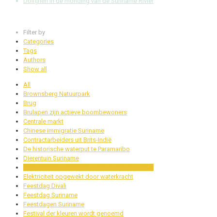
Dolfijnen in de monding van de Suriname Rivier
Filter by
Categories
Tags
Authors
Show all
All
Brownsberg Natuurpark
Brug
Brulapen zijn actieve boombewoners
Centrale markt
Chinese immigratie Suriname
Contractarbeiders uit Brits-Indië
De historische waterput te Paramaribo
Dierentuin Suriname
Dolfijnen in de monding van de Suriname Rivier
Elektriciteit opgewekt door waterkracht
Feestdag Divali
Feestdag Suriname
Feestdagen Suriname
Festival der kleuren wordt genoemd