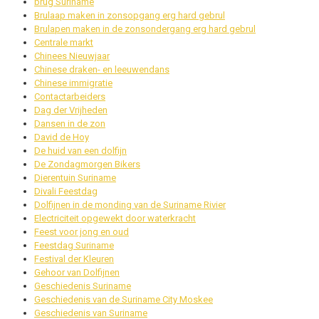
brug Suriname
Brulaap maken in zonsopgang erg hard gebrul
Brulapen maken in de zonsondergang erg hard gebrul
Centrale markt
Chinees Nieuwjaar
Chinese draken- en leeuwendans
Chinese immigratie
Contactarbeiders
Dag der Vrijheden
Dansen in de zon
David de Hoy
De huid van een dolfijn
De Zondagmorgen Bikers
Dierentuin Suriname
Divali Feestdag
Dolfijnen in de monding van de Suriname Rivier
Electriciteit opgewekt door waterkracht
Feest voor jong en oud
Feestdag Suriname
Festival der Kleuren
Gehoor van Dolfijnen
Geschiedenis Suriname
Geschiedenis van de Suriname City Moskee
Geschiedenis van Suriname