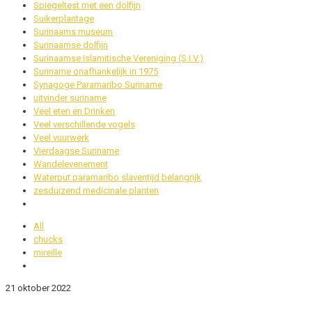
Spiegeltest met een dolfijn
Suikerplantage
Surinaams museum
Surinaamse dolfijn
Surinaamse Islamitische Vereniging (S.I.V.)
Suriname onafhankelijk in 1975
Synagoge Paramaribo Suriname
uitvinder suriname
Veel eten en Drinken
Veel verschillende vogels
Veel vuurwerk
Vierdaagse Suriname
Wandelevenement
Waterput paramaribo slaventijd belangrijk
zesduizend medicinale planten
All
chucks
mireille
21 oktober 2022