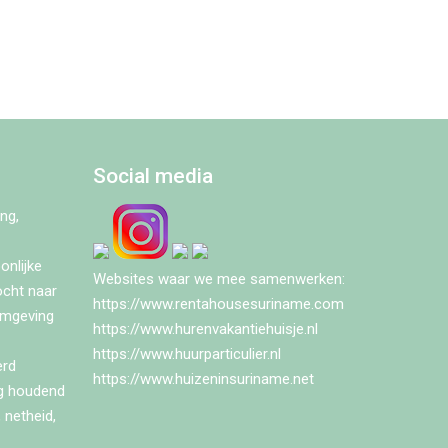
Social media
ng,
onlijke
Websites waar we mee samenwerken:
ocht naar
https://www.rentahousesuriname.com
omgeving
https://www.hurenvakantiehuisje.nl
https://www.huurparticulier.nl
erd
https://www.huizeninsuriname.net
ng houdend
 netheid,