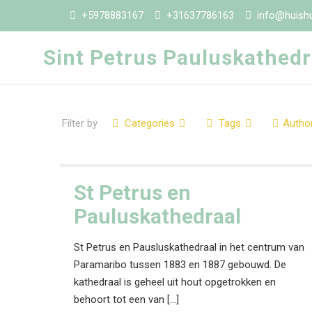
+5978883167
+31637786163
info@huishu
Sint Petrus Pauluskathedr
Filter by
Categories
Tags
Autho
St Petrus en
Pauluskathedraal
St Petrus en Pausluskathedraal in het centrum van
Paramaribo tussen 1883 en 1887 gebouwd. De
kathedraal is geheel uit hout opgetrokken en
behoort tot een van
[…]