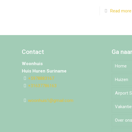
Read more
Contact
Ga naa
Woonhuis
Home
Huis Huren Suriname
+5978883167
Huizen
+31637786163
Airport 
Djedo
woonhuis1@gmail.com
Vakanti
Moch
Over on
Pomm