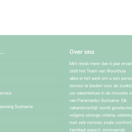
r…
Over ons
Met reeds meer dan 6 jaar ervari
stelt het Team van Woonhuis
alles in het werk om u een perso
service te bieden voor de zoekt
Service
estraat
uw vakantiehuis in de mooiste 
van Paramaribo Suriname. Elk
ewoning Suriname
alaan
vakantieverblijf wordt geselecte
volgens strenge criteria, rekeni
s
eroosstraat
met vele normen zoals comfort,
familiaal aspect, omringende