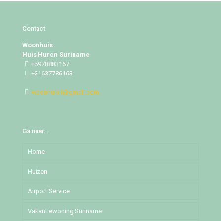
Contact
Woonhuis
Huis Huren Suriname
+5978883167
+31637786163
woonhuis1@gmail.com
Ga naar…
Home
Huizen
Airport Service
Djedoestraat
Vakantiewoning Suriname
Mochalaan