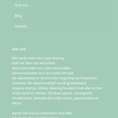
Over ons
Pommeroosstraat
Blog
Puleowinastraat
Contact.
Tillystraat
Over ons
Met reeds meer dan 6 jaar ervaring,
stelt het Team van Woonhuis
alles in het werk om u een persoonlijke
service te bieden voor de zoektocht naar
uw vakantiehuis in de mooiste omgeving van Paramaribo
Suriname. Elk vakantieverblijf wordt geselecteerd
volgens strenge criteria, rekening houdend met vele normen
zoals comfort, netheid, familiaal aspect, omringende
infrastructuur, alsmede de locale cultuur, geschiedenis en
natuur.
Aarzel niet ons te contacteren voor elke