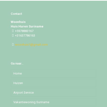
Contact
Woonhuis
Huis Huren Suriname
+5978883167
+31637786163
woonhuis1@gmail.com
Ga naar…
Home
Huizen
Airport Service
Djedoestraat
Vakantiewoning Suriname
Mochalaan