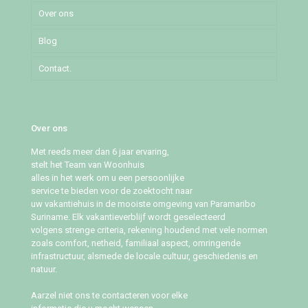
Over ons
Pommeroosstraat
Blog
Puleowinastraat
Contact.
Tillystraat
Over ons
Met reeds meer dan 6 jaar ervaring,
stelt het Team van Woonhuis
alles in het werk om u een persoonlijke
service te bieden voor de zoektocht naar
uw vakantiehuis in de mooiste omgeving van Paramaribo
Suriname. Elk vakantieverblijf wordt geselecteerd
volgens strenge criteria, rekening houdend met vele normen
zoals comfort, netheid, familiaal aspect, omringende
infrastructuur, alsmede de locale cultuur, geschiedenis en
natuur.
Aarzel niet ons te contacteren voor elke