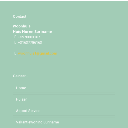
Contact
Woonhuis
Huis Huren Suriname
+5978883167
+31637786163
woonhuis1@gmail.com
Ga naar…
Home
Huizen
Airport Service
Djedoestraat
Vakantiewoning Suriname
Mochalaan