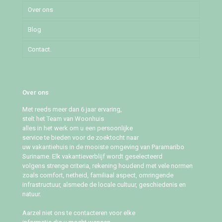
Over ons
Pommeroosstraat
Blog
Puleowinastraat
Contact.
Tillystraat
Over ons
Met reeds meer dan 6 jaar ervaring,
stelt het Team van Woonhuis
alles in het werk om u een persoonlijke
service te bieden voor de zoektocht naar
uw vakantiehuis in de mooiste omgeving van Paramaribo
Suriname. Elk vakantieverblijf wordt geselecteerd
volgens strenge criteria, rekening houdend met vele normen
zoals comfort, netheid, familiaal aspect, omringende
infrastructuur, alsmede de locale cultuur, geschiedenis en
natuur.
Aarzel niet ons te contacteren voor elke