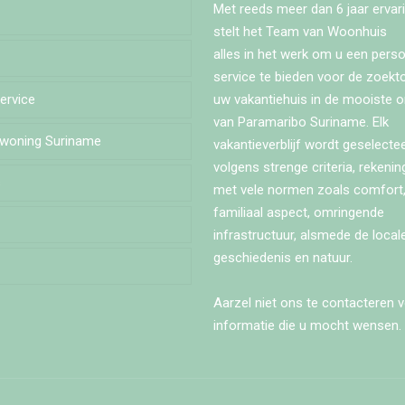
Met reeds meer dan 6 jaar ervari
stelt het Team van Woonhuis
alles in het werk om u een perso
service te bieden voor de zoekt
Service
estraat
uw vakantiehuis in de mooiste 
van Paramaribo Suriname. Elk
ewoning Suriname
alaan
vakantieverblijf wordt geselecte
volgens strenge criteria, rekeni
s
eroosstraat
met vele normen zoals comfort,
familiaal aspect, omringende
winastraat
infrastructuur, alsmede de locale
geschiedenis en natuur.
traat
Aarzel niet ons te contacteren v
informatie die u mocht wensen.