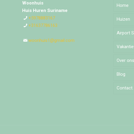
Woonhuis
Home
Huis Huren Suriname
+5978883167
Huizen
+31637786163
Airport 
Djedo
woonhuis1@gmail.com
Vakanti
Moch
Over on
Pomm
Blog
Puleo
Contact.
Tillys