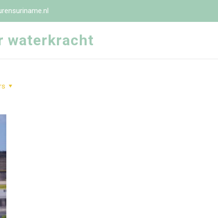
rensuriname.nl
r waterkracht
rs