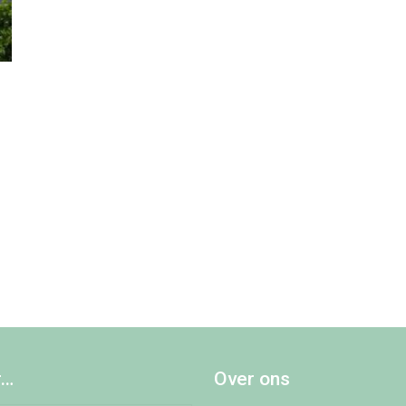
r…
Over ons