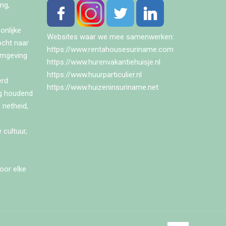
ng,
onlijke
Websites waar we mee samenwerken:
ocht naar
https://www.rentahousesuriname.com
omgeving
https://www.hurenvakantiehuisje.nl
https://www.huurparticulier.nl
erd
https://www.huizeninsuriname.net
ng houdend
 netheid,
 cultuur,
oor elke