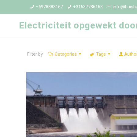
+5978883167
+31637786163
info@huishu
Electriciteit opgewekt doo
Filter by
Categories
Tags
Autho