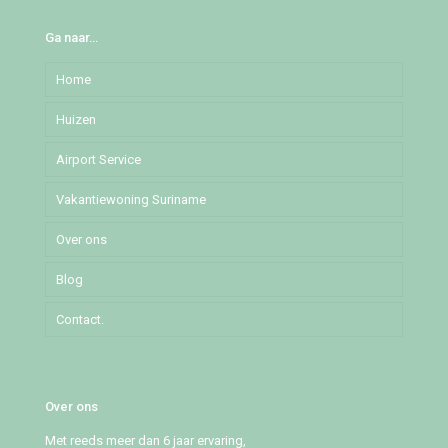
Ga naar…
Home
Huizen
Airport Service
Djedoestraat
Vakantiewoning Suriname
Mochalaan
Over ons
Pommeroosstraat
Blog
Puleowinastraat
Contact.
Tillystraat
Over ons
Met reeds meer dan 6 jaar ervaring,