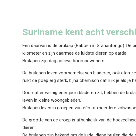
Suriname kent acht verschi
Een daarvan is de brulaap (Baboen in Sranantongo). De b
kilometer en zijn daarmee de luidste dieren op aarde!
Brulapen zijn dag actieve boombewoners.
De brulapen leven voornamelijk van bladeren, ook eten ze 
ruikt de poep erg sterk, bijna chemisch dat ruik je als je h
Doordat er weinig energie in bladeren zit, hebben de bru
leven in kleine woongebieden.
Brulapen leven in groepen van één of meerdere volwass
De grootte van de groep is afhankelijk van de hoeveelhei
dieren.
De brulapen zijn bekend om de luide, diepe brullen die de 