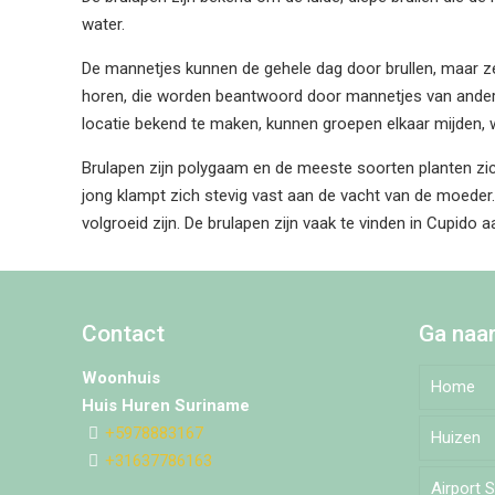
water.
De mannetjes kunnen de gehele dag door brullen, maar z
horen, die worden beantwoord door mannetjes van andere
locatie bekend te maken, kunnen groepen elkaar mijden,
Brulapen zijn polygaam en de meeste soorten planten zich
jong klampt zich stevig vast aan de vacht van de moeder
volgroeid zijn. De brulapen zijn vaak te vinden in Cupido 
Contact
Ga naa
Woonhuis
Home
Huis Huren Suriname
+5978883167
Huizen
+31637786163
Airport 
Djedo