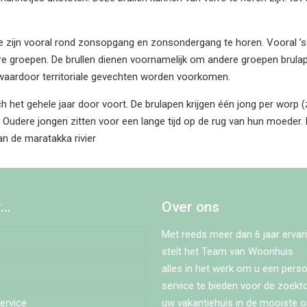
e zijn vooral rond zonsopgang en zonsondergang te horen. Vooral ’
 groepen. De brullen dienen voornamelijk om andere groepen brulape
 waardoor territoriale gevechten worden voorkomen.
 het gehele jaar door voort. De brulapen krijgen één jong per worp (
. Oudere jongen zitten voor een lange tijd op de rug van hun moeder
aan de maratakka rivier
r…
Over ons
Met reeds meer dan 6 jaar ervari
stelt het Team van Woonhuis
alles in het werk om u een perso
service te bieden voor de zoekt
Service
estraat
uw vakantiehuis in de mooiste 