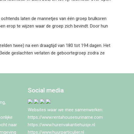
s ochtends laten de mannetjes van één groep brulkoren
n erop te wijzen waar de groep zich bevindt. Door hun
zelden twee) na een draagtijd van 180 tot 194 dagen. Het
. Beide geslachten verlaten de geboortegroep zodra ze
Social media
ng,
Websites waar we mee samenwerken:
onlijke
https://www.rentahousesuriname.com
ocht naar
https://www.hurenvakantiehuisje.nl
omgeving
https://www.huurparticulier.nl