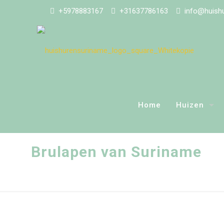
+5978883167
+31637786163
info@huishu
Home
Huizen
Brulapen van Suriname