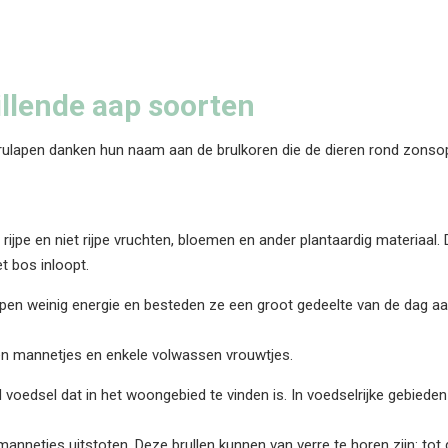
llende aap soorten
rulapen danken hun naam aan de brulkoren die de dieren rond zonsop
rijpe en niet rijpe vruchten, bloemen en ander plantaardig materiaal.
et bos inloopt.
lapen weinig energie en besteden ze een groot gedeelte van de dag aa
en mannetjes en enkele volwassen vrouwtjes.
d voedsel dat in het woongebied te vinden is. In voedselrijke gebied
mannetjes uitstoten. Deze brullen kunnen van verre te horen zijn: tot d