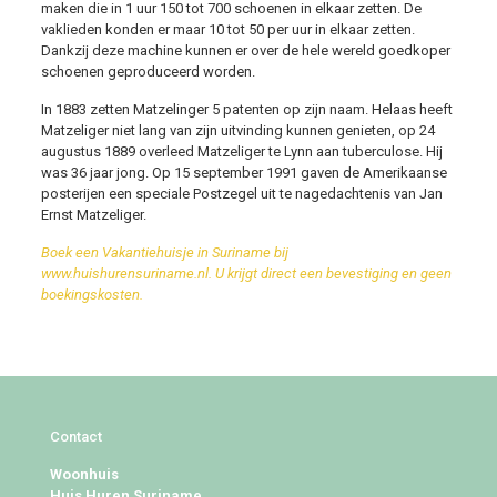
maken die in 1 uur 150 tot 700 schoenen in elkaar zetten. De
vaklieden konden er maar 10 tot 50 per uur in elkaar zetten.
Dankzij deze machine kunnen er over de hele wereld goedkoper
schoenen geproduceerd worden.
In 1883 zetten Matzelinger 5 patenten op zijn naam. Helaas heeft
Matzeliger niet lang van zijn uitvinding kunnen genieten, op 24
augustus 1889 overleed Matzeliger te Lynn aan tuberculose. Hij
was 36 jaar jong. Op 15 september 1991 gaven de Amerikaanse
posterijen een speciale Postzegel uit te nagedachtenis van Jan
Ernst Matzeliger.
Boek een Vakantiehuisje in Suriname bij
www.huishurensuriname.nl. U krijgt direct een bevestiging en geen
boekingskosten.
Contact
Woonhuis
Huis Huren Suriname