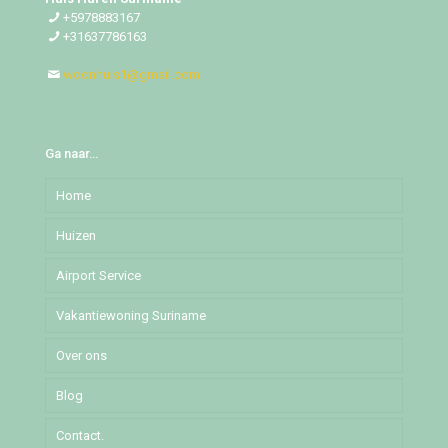
+5978883167
+31637786163
woonhuis1@gmail.com
Ga naar…
Home
Huizen
Airport Service
Djedoestraat
Vakantiewoning Suriname
Mochalaan
Over ons
Pommeroosstraat
Blog
Puleowinastraat
Contact.
Tillystraat