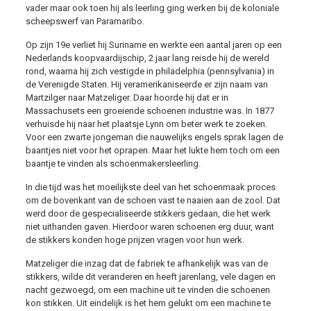
vader maar ook toen hij als leerling ging werken bij de koloniale
scheepswerf van Paramaribo.
Op zijn 19e verliet hij Suriname en werkte een aantal jaren op een
Nederlands koopvaardijschip, 2 jaar lang reisde hij de wereld
rond, waarna hij zich vestigde in philadelphia (pennsylvania) in
de Verenigde Staten. Hij veramerikaniseerde er zijn naam van
Martzilger naar Matzeliger. Daar hoorde hij dat er in
Massachusets een groeiende schoenen industrie was. In 1877
verhuisde hij naar het plaatsje Lynn om beter werk te zoeken.
Voor een zwarte jongeman die nauwelijks engels sprak lagen de
baantjes niet voor het oprapen. Maar het lukte hem toch om een
baantje te vinden als schoenmakersleerling.
In die tijd was het moeilijkste deel van het schoenmaak proces
om de bovenkant van de schoen vast te naaien aan de zool. Dat
werd door de gespecialiseerde stikkers gedaan, die het werk
niet uithanden gaven. Hierdoor waren schoenen erg duur, want
de stikkers konden hoge prijzen vragen voor hun werk.
Matzeliger die inzag dat de fabriek te afhankelijk was van de
stikkers, wilde dit veranderen en heeft jarenlang, vele dagen en
nacht gezwoegd, om een machine uit te vinden die schoenen
kon stikken. Uit eindelijk is het hem gelukt om een machine te