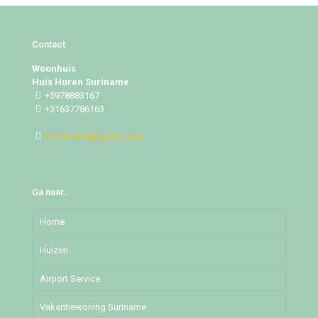
Contact
Woonhuis
Huis Huren Suriname
+5978883167
+31637786163
woonhuis1@gmail.com
Ga naar…
Home
Huizen
Airport Service
Djedoestraat
Vakantiewoning Suriname
Mochalaan