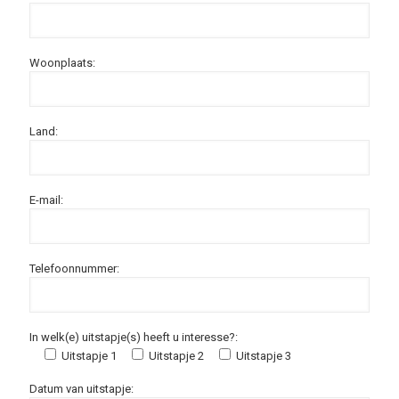
Woonplaats:
Land:
E-mail:
Telefoonnummer:
In welk(e) uitstapje(s) heeft u interesse?:
Uitstapje 1
Uitstapje 2
Uitstapje 3
Datum van uitstapje: