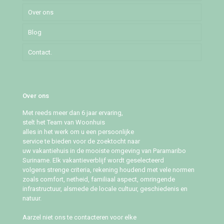
Over ons
Pommeroosstraat
Blog
Puleowinastraat
Contact.
Tillystraat
Over ons
Met reeds meer dan 6 jaar ervaring,
stelt het Team van Woonhuis
alles in het werk om u een persoonlijke
service te bieden voor de zoektocht naar
uw vakantiehuis in de mooiste omgeving van Paramaribo
Suriname. Elk vakantieverblijf wordt geselecteerd
volgens strenge criteria, rekening houdend met vele normen
zoals comfort, netheid, familiaal aspect, omringende
infrastructuur, alsmede de locale cultuur, geschiedenis en
natuur.
Aarzel niet ons te contacteren voor elke