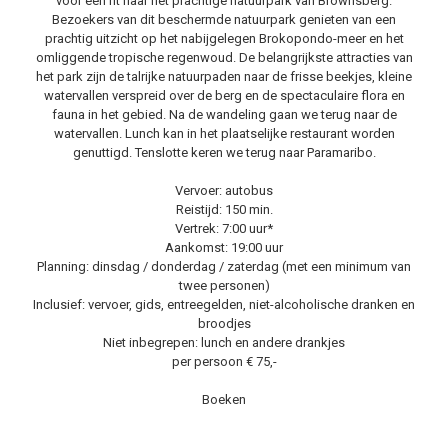
voor een rit naar het prachtige natuurpark van Brownsberg.
Bezoekers van dit beschermde natuurpark genieten van een
prachtig uitzicht op het nabijgelegen Brokopondo-meer en het
omliggende tropische regenwoud. De belangrijkste attracties van
het park zijn de talrijke natuurpaden naar de frisse beekjes, kleine
watervallen verspreid over de berg en de spectaculaire flora en
fauna in het gebied. Na de wandeling gaan we terug naar de
watervallen. Lunch kan in het plaatselijke restaurant worden
genuttigd. Tenslotte keren we terug naar Paramaribo.
Vervoer: autobus
Reistijd: 150 min.
Vertrek: 7:00 uur*
Aankomst: 19:00 uur
Planning: dinsdag / donderdag / zaterdag (met een minimum van
twee personen)
Inclusief: vervoer, gids, entreegelden, niet-alcoholische dranken en
broodjes
Niet inbegrepen: lunch en andere drankjes
per persoon € 75,-
Boeken