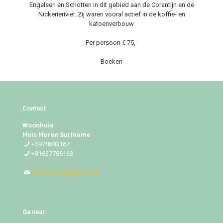
Engelsen en Schotten in dit gebied aan de Corantijn en de
Nickerierivier. Zij waren vooral actief in de koffie- en
katoenverbouw
Per persoon € 75,-
Boeken
Contact
Woonhuis
Huis Huren Suriname
+5978883167
+31637786163
woonhuis1@gmail.com
Ga naar…