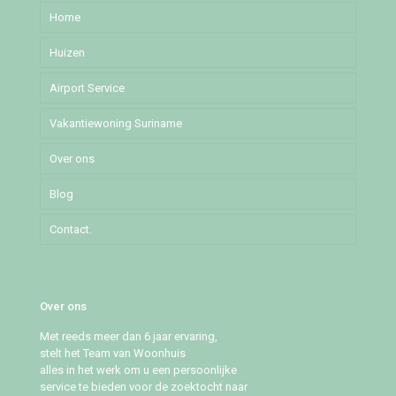
Home
Huizen
Airport Service
Djedoestraat
Vakantiewoning Suriname
Mochalaan
Over ons
Pommeroosstraat
Blog
Puleowinastraat
Contact.
Tillystraat
Over ons
Met reeds meer dan 6 jaar ervaring,
stelt het Team van Woonhuis
alles in het werk om u een persoonlijke
service te bieden voor de zoektocht naar